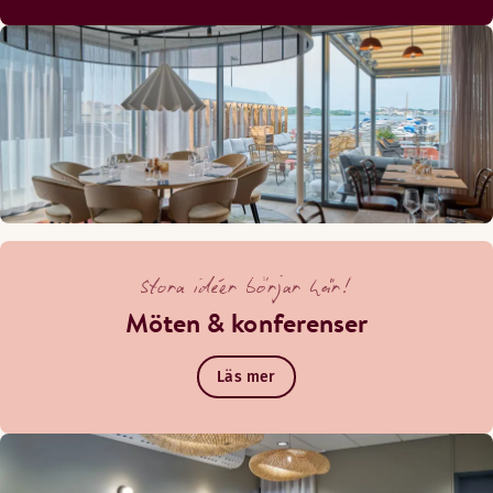
Välkommen till vår terass på nedervåningen - när solen tit
Stora idéer börjar här!
Möten & konferenser
Läs mer