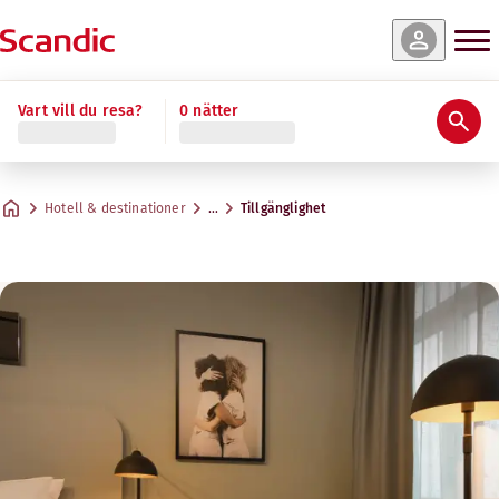
Vart vill du resa?
0 nätter
Hotell & destinationer
…
Tillgänglighet