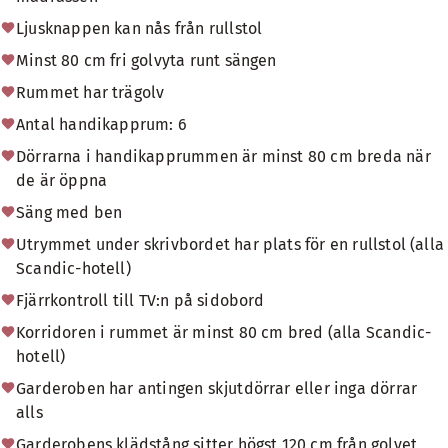
Ljusknappen kan nås från rullstol
Minst 80 cm fri golvyta runt sängen
Rummet har trägolv
Antal handikapprum: 6
Dörrarna i handikapprummen är minst 80 cm breda när
de är öppna
Säng med ben
Utrymmet under skrivbordet har plats för en rullstol (alla
Scandic-hotell)
Fjärrkontroll till TV:n på sidobord
Korridoren i rummet är minst 80 cm bred (alla Scandic-
hotell)
Garderoben har antingen skjutdörrar eller inga dörrar
alls
Garderobens klädstång sitter högst 120 cm från golvet