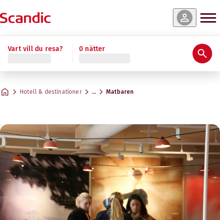
Vart vill du resa?
0 nätter
Hotell & destinationer
…
Matbaren