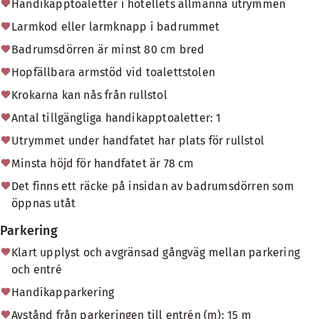
Handikapptoaletter i hotellets allmänna utrymmen
Larmkod eller larmknapp i badrummet
Badrumsdörren är minst 80 cm bred
Hopfällbara armstöd vid toalettstolen
Krokarna kan nås från rullstol
Antal tillgängliga handikapptoaletter: 1
Utrymmet under handfatet har plats för rullstol
Minsta höjd för handfatet är 78 cm
Det finns ett räcke på insidan av badrumsdörren som
öppnas utåt
Parkering
Klart upplyst och avgränsad gångväg mellan parkering
och entré
Handikapparkering
Avstånd från parkeringen till entrén (m): 15 m