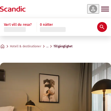
Vart vill du resa?
0 nätter
Hotell & destinationer
…
Tillgänglighet