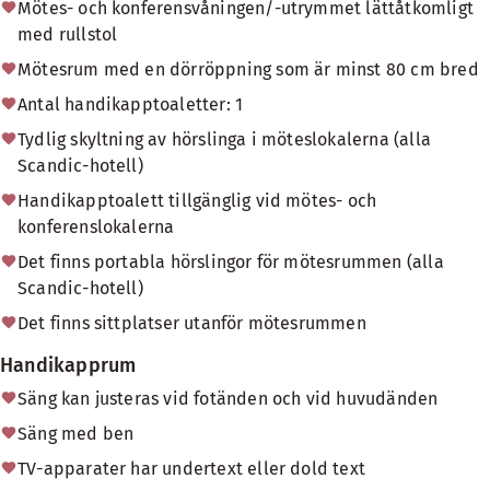
Mötes- och konferensvåningen/-utrymmet lättåtkomligt
med rullstol
Mötesrum med en dörröppning som är minst 80 cm bred
Antal handikapptoaletter: 1
Tydlig skyltning av hörslinga i möteslokalerna (alla
Scandic-hotell)
Handikapptoalett tillgänglig vid mötes- och
konferenslokalerna
Det finns portabla hörslingor för mötesrummen (alla
Scandic-hotell)
Det finns sittplatser utanför mötesrummen
Handikapprum
Säng kan justeras vid fotänden och vid huvudänden
Säng med ben
TV-apparater har undertext eller dold text