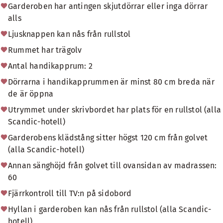
Garderoben har antingen skjutdörrar eller inga dörrar
alls
Ljusknappen kan nås från rullstol
Rummet har trägolv
Antal handikapprum: 2
Dörrarna i handikapprummen är minst 80 cm breda när
de är öppna
Utrymmet under skrivbordet har plats för en rullstol (alla
Scandic-hotell)
Garderobens klädstång sitter högst 120 cm från golvet
(alla Scandic-hotell)
Annan sänghöjd från golvet till ovansidan av madrassen:
60
Fjärrkontroll till TV:n på sidobord
Hyllan i garderoben kan nås från rullstol (alla Scandic-
hotell)