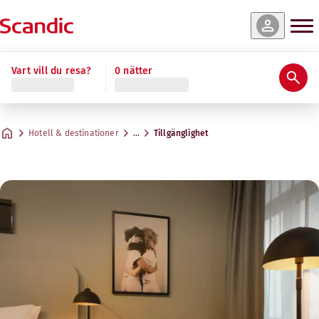
Vart vill du resa?
0 nätter
Hotell & destinationer
…
Tillgänglighet