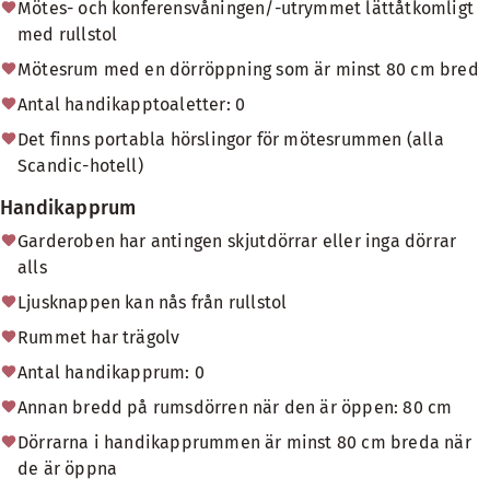
Mötes- och konferensvåningen/-utrymmet lättåtkomligt
med rullstol
Mötesrum med en dörröppning som är minst 80 cm bred
Antal handikapptoaletter: 0
Det finns portabla hörslingor för mötesrummen (alla
Scandic-hotell)
Handikapprum
Garderoben har antingen skjutdörrar eller inga dörrar
alls
Ljusknappen kan nås från rullstol
Rummet har trägolv
Antal handikapprum: 0
Annan bredd på rumsdörren när den är öppen: 80 cm
Dörrarna i handikapprummen är minst 80 cm breda när
de är öppna