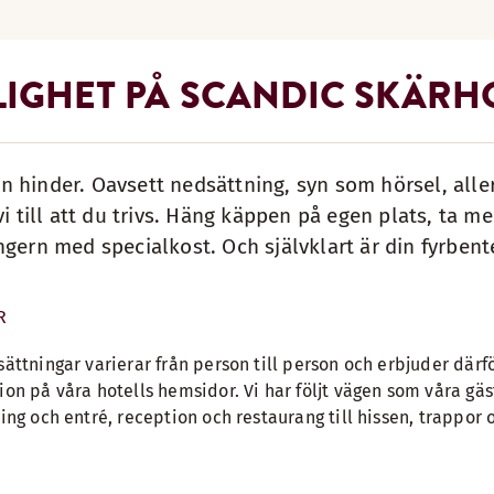
LIGHET PÅ SCANDIC SKÄR
 hinder. Oavsett nedsättning, syn som hörsel, aller
vi till att du trivs. Häng käppen på egen plats, ta me
ngern med specialkost. Och självklart är din fyrbe
R
sättningar varierar från person till person och erbjuder därf
ion på våra hotells hemsidor. Vi har följt vägen som våra gä
ring och entré, reception och restaurang till hissen, trappor 
.