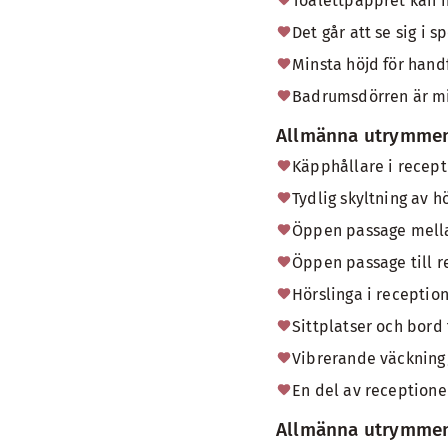
Toalettpappret kan n
Det går att se sig i s
Minsta höjd för hand
Badrumsdörren är m
Allmänna utrymmen
Käpphållare i recept
Tydlig skyltning av h
Öppen passage mellan
Öppen passage till r
Hörslinga i reception
Sittplatser och bord
Vibrerande väckning/
En del av receptione
Allmänna utrymmen 