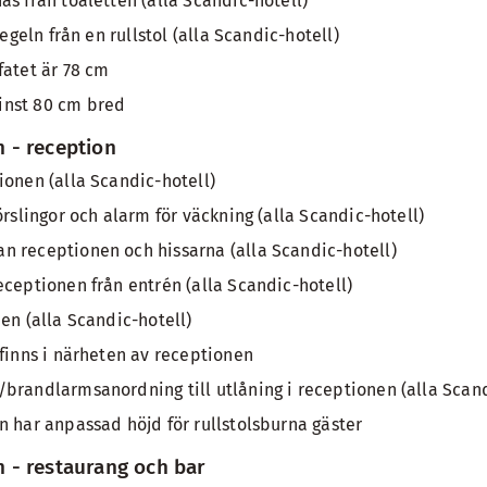
ås från toaletten (alla Scandic-hotell)
pegeln från en rullstol (alla Scandic-hotell)
fatet är 78 cm
inst 80 cm bred
 - reception
ionen (alla Scandic-hotell)
örslingor och alarm för väckning (alla Scandic-hotell)
 receptionen och hissarna (alla Scandic-hotell)
eceptionen från entrén (alla Scandic-hotell)
en (alla Scandic-hotell)
 finns i närheten av receptionen
brandlarmsanordning till utlåning i receptionen (alla Scand
n har anpassad höjd för rullstolsburna gäster
- restaurang och bar