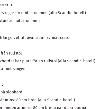
tter: 1
örslingor för mötesrummen (alla Scandic-hotell)
r utanför mötesrummen
från golvet till ovansidan av madrassen
från rullstol
ordet har plats för en rullstol (alla Scandic-hotell)
yta runt sängen
 3
:n på sidobord
är minst 80 cm bred (alla Scandic-hotell)
prummen är minst 80 cm breda när de är öppna