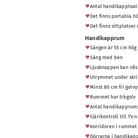
Antal handikapptoale
Det finns portabla h
Det finns sittplatse
Handikapprum
Sängen är 55 cm hög 
Säng med ben
Ljusknappen kan nås 
Utrymmet under skrivb
Minst 80 cm fri golv
Rummet har trägolv
Antal handikapprum:
Fjärrkontroll till TV
Korridoren i rummet 
Dörrarna i handikap