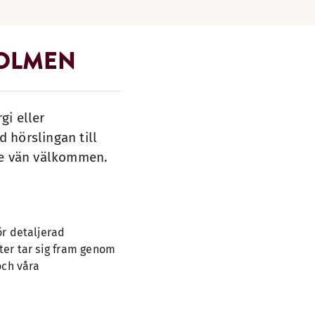
HOLMEN
gi eller
d hörslingan till
nte vän välkommen.
ör detaljerad
ster tar sig fram genom
och våra