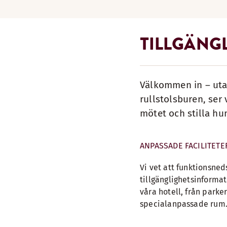
TILLGÄNG
Välkommen in – utan
rullstolsburen, ser 
mötet och stilla hu
ANPASSADE FACILITETE
Vi vet att funktionsned
tillgänglighetsinformat
våra hotell, från parke
specialanpassade rum