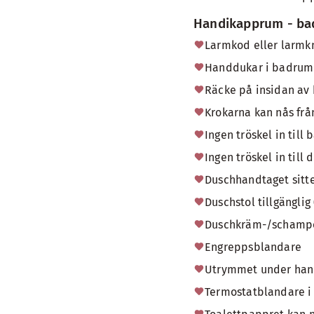
Handikapprum - b
Larmkod eller larm
Handdukar i badrumme
Räcke på insidan av
Krokarna kan nås från
Ingen tröskel in til
Ingen tröskel in till
Duschhandtaget sitte
Duschstol tillgänglig
Duschkräm-/schampobe
Engreppsblandare
Utrymmet under handfa
Termostatblandare i