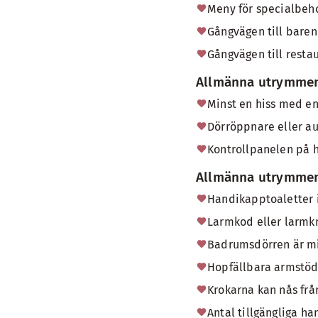
Meny för specialbeh
Gångvägen till baren
Gångvägen till resta
Allmänna utrymmen 
Minst en hiss med e
Dörröppnare eller au
Kontrollpanelen på h
Allmänna utrymmen 
Handikapptoaletter 
Larmkod eller larm
Badrumsdörren är m
Hopfällbara armstöd 
Krokarna kan nås från
Antal tillgängliga ha