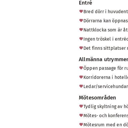
Entré
Bred dörr i huvudent
Dörrarna kan öppnas 
Nattklocka som är åt
Ingen tröskel i entré
Det finns sittplatser
Allmänna utrymmen
Öppen passage för rul
Korridorerna i hotell
Ledar/servicehundar 
Mötesområden
Tydlig skyltning av h
Mötes- och konferen
Mötesrum med en dö