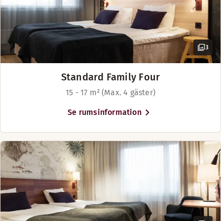
Barnmeny
Boka bo
3
Standard Family Four
15 - 17 m² (Max. 4 gäster)
Se rumsinformation