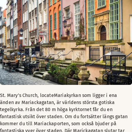
St. Mary’s Church, locateMariakyrkan som ligger i ena
änden av Mariackagatan, är världens största gotiska
tegelkyrka. Från det 80 m höga kyrktornet får du en
fantastisk utsikt över staden. Om du fortsätter längs gatan
kommer du till Mariackaporten, som också bjuder på
fantastiska vyer över staden. Där Marickagatan slutar tar