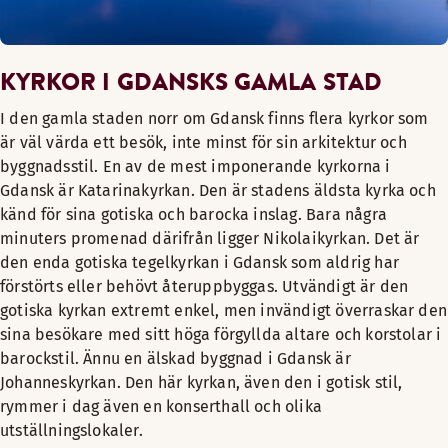
KYRKOR I GDANSKS GAMLA STAD
I den gamla staden norr om Gdansk finns flera kyrkor som
är väl värda ett besök, inte minst för sin arkitektur och
byggnadsstil. En av de mest imponerande kyrkorna i
Gdansk är Katarinakyrkan. Den är stadens äldsta kyrka och
känd för sina gotiska och barocka inslag. Bara några
minuters promenad därifrån ligger Nikolaikyrkan. Det är
den enda gotiska tegelkyrkan i Gdansk som aldrig har
förstörts eller behövt återuppbyggas. Utvändigt är den
gotiska kyrkan extremt enkel, men invändigt överraskar den
sina besökare med sitt höga förgyllda altare och korstolar i
barockstil. Ännu en älskad byggnad i Gdansk är
Johanneskyrkan. Den här kyrkan, även den i gotisk stil,
rymmer i dag även en konserthall och olika
utställningslokaler.