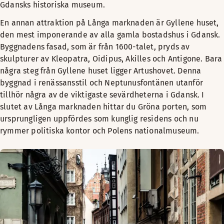
Gdansks historiska museum.
En annan attraktion på Långa marknaden är Gyllene huset,
den mest imponerande av alla gamla bostadshus i Gdansk.
Byggnadens fasad, som är från 1600-talet, pryds av
skulpturer av Kleopatra, Oidipus, Akilles och Antigone. Bara
några steg från Gyllene huset ligger Artushovet. Denna
byggnad i renässansstil och Neptunusfontänen utanför
tillhör några av de viktigaste sevärdheterna i Gdansk. I
slutet av Långa marknaden hittar du Gröna porten, som
ursprungligen uppfördes som kunglig residens och nu
rymmer politiska kontor och Polens nationalmuseum.