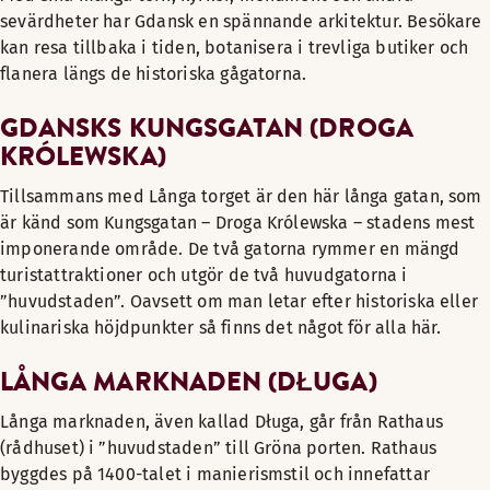
sevärdheter har Gdansk en spännande arkitektur. Besökare
kan resa tillbaka i tiden, botanisera i trevliga butiker och
flanera längs de historiska gågatorna.
GDANSKS KUNGSGATAN (DROGA
KRÓLEWSKA)
Tillsammans med Långa torget är den här långa gatan, som
är känd som Kungsgatan – Droga Królewska – stadens mest
imponerande område. De två gatorna rymmer en mängd
turistattraktioner och utgör de två huvudgatorna i
”huvudstaden”. Oavsett om man letar efter historiska eller
kulinariska höjdpunkter så finns det något för alla här.
LÅNGA MARKNADEN (DŁUGA)
Långa marknaden, även kallad Długa, går från Rathaus
(rådhuset) i ”huvudstaden” till Gröna porten. Rathaus
byggdes på 1400-talet i manierismstil och innefattar