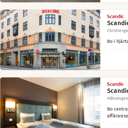
Scandi
Christiesga
Bo i hjär
Scandi
Håkonsgate
Bo centra
affärsres