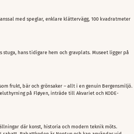
anssal med speglar, enklare klättervägg, 100 kvadratmeter
stuga, hans tidigare hem och gravplats. Museet ligger på
m frukt, bär och grönsaker – allt i en genuin Bergensmiljö.
eluthyrning på Fløyen, inträde till Akvariet och KODE-
ällningar där konst, historia och modern teknik möts.
 % rabatt. Rabattkoden är Neptun och kan användas vid