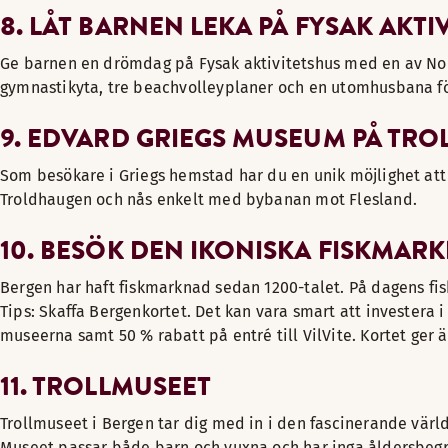
8. LÅT BARNEN LEKA PÅ FYSAK AKTI
Ge barnen en drömdag på Fysak aktivitetshus med en av Nor
gymnastikyta, tre beachvolleyplaner och en utomhusbana fö
9. EDVARD GRIEGS MUSEUM PÅ TR
Som besökare i Griegs hemstad har du en unik möjlighet att
Troldhaugen och nås enkelt med bybanan mot Flesland.
10. BESÖK DEN IKONISKA FISKMAR
Bergen har haft fiskmarknad sedan 1200-talet. På dagens fis
Tips: Skaffa Bergenkortet. Det kan vara smart att investera 
museerna samt 50 % rabatt på entré till VilVite. Kortet ger 
11. TROLLMUSEET
Trollmuseet i Bergen tar dig med in i den fascinerande värld
Museet passar både barn och vuxna och har inga åldersbegr