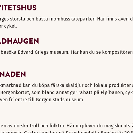
VITETSHUS
ges största och bästa inomhusskateparker! Här finns även d
r cykel.
OLDHAUGEN
 besöka Edvard Griegs museum. Här kan du se kompositörens 
KNADEN
kmarknad kan du köpa färska skaldjur och lokala produkter so
i Bergenkortet, som bland annat ger rabatt på Fløibanen, cyk
även fri entré till Bergen stadsmuseum.
en av norska troll och folktro. Här upplever du magiska utst
änsningar. Gäster som bor på Scandichotell i Bergen får 20