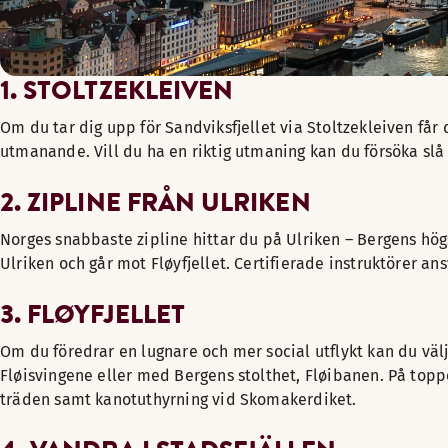
1. STOLTZEKLEIVEN
Om du tar dig upp för Sandviksfjellet via Stoltzekleiven få
utmanande. Vill du ha en riktig utmaning kan du försöka slå
2. ZIPLINE FRÅN ULRIKEN
Norges snabbaste zipline hittar du på Ulriken – Bergens högs
Ulriken och går mot Fløyfjellet. Certifierade instruktörer an
3. FLØYFJELLET
Om du föredrar en lugnare och mer social utflykt kan du välj
Fløisvingene eller med Bergens stolthet, Fløibanen. På topp
träden samt kanotuthyrning vid Skomakerdiket.