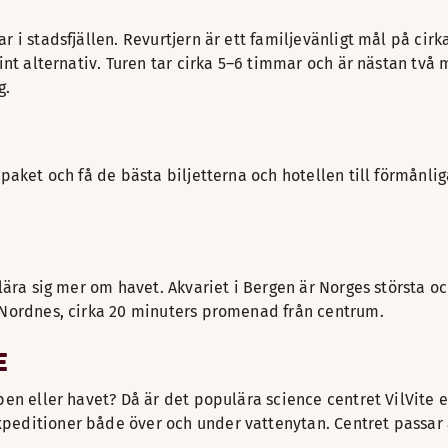
ar i stadsfjällen. Revurtjern är ett familjevänligt mål på c
int alternativ. Turen tar cirka 5–6 timmar och är nästan två m
g.
 paket och få de bästa biljetterna och hotellen till förmånli
 lära sig mer om havet. Akvariet i Bergen är Norges största 
å Nordnes, cirka 20 minuters promenad från centrum.
E
pen eller havet? Då är det populära science centret VilVite e
editioner både över och under vattenytan. Centret passar al