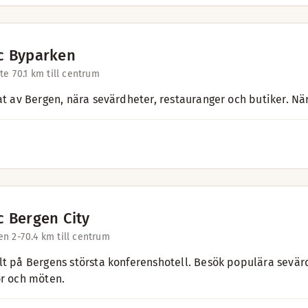
c Byparken
te 7
0.1 km till centrum
tat av Bergen, nära sevärdheter, restauranger och butiker. N
c Bergen City
n 2-7
0.4 km till centrum
lt på Bergens största konferenshotell. Besök populära sevärdh
or och möten.