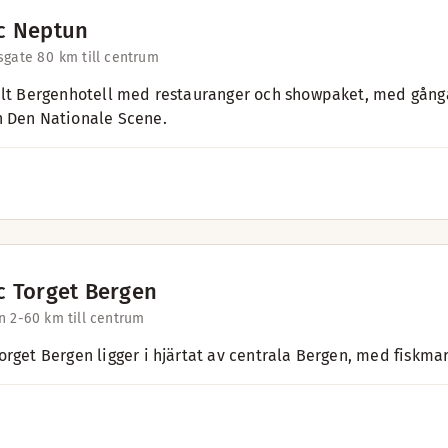
c Neptun
sgate 8
0 km till centrum
alt Bergenhotell med restauranger och showpaket, med gånga
 Den Nationale Scene.
c Torget Bergen
n 2-6
0 km till centrum
orget Bergen ligger i hjärtat av centrala Bergen, med fiskma