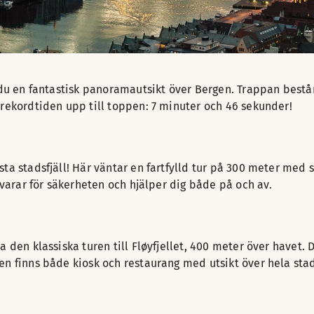
r du en fantastisk panoramautsikt över Bergen. Trappan bestå
 rekordtiden upp till toppen: 7 minuter och 46 sekunder!
ta stadsfjäll! Här väntar en fartfylld tur på 300 meter med 
svarar för säkerheten och hjälper dig både på och av.
a den klassiska turen till Fløyfjellet, 400 meter över havet
en finns både kiosk och restaurang med utsikt över hela stad