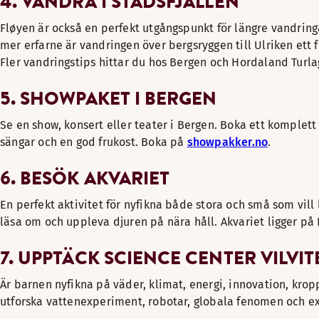
4. VANDRA I STADSFJÄLLEN
Fløyen är också en perfekt utgångspunkt för längre vandring
mer erfarne är vandringen över bergsryggen till Ulriken ett f
Fler vandringstips hittar du hos Bergen och Hordaland Turla
5. SHOWPAKET I BERGEN
Se en show, konsert eller teater i Bergen. Boka ett komplett
sängar och en god frukost. Boka på
showpakker.no
.
6. BESÖK AKVARIET
En perfekt aktivitet för nyfikna både stora och små som vill
läsa om och uppleva djuren på nära håll. Akvariet ligger p
7. UPPTÄCK SCIENCE CENTER VILVIT
Är barnen nyfikna på väder, klimat, energi, innovation, krop
utforska vattenexperiment, robotar, globala fenomen och exp