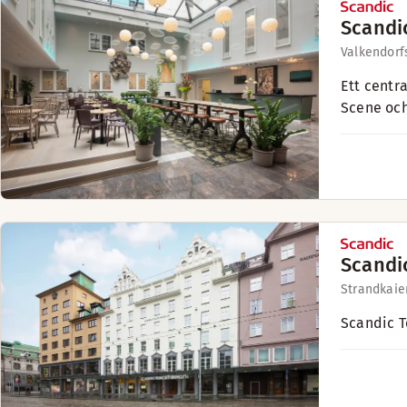
Scandi
Valkendorf
Ett centr
Scene och
Scandi
Strandkaie
Scandic T