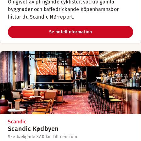
Omgivet av plingande cyklister, vackra gamla
byggnader och kaffedrickande Köpenhamnsbor
hittar du Scandic Nørreport.
Se hotellinformation
Scandic Kødbyen
Skelbækgade 3A
0 km till centrum