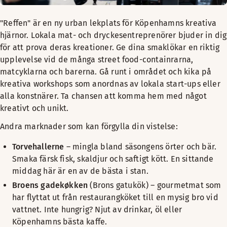
"Reffen" är en ny urban lekplats för Köpenhamns kreativa
hjärnor. Lokala mat- och dryckesentreprenörer bjuder in dig
för att prova deras kreationer. Ge dina smaklökar en riktig
upplevelse vid de många street food-containrarna,
matcyklarna och barerna. Gå runt i området och kika på
kreativa workshops som anordnas av lokala start-ups eller
alla konstnärer. Ta chansen att komma hem med något
kreativt och unikt.
Andra marknader som kan förgylla din vistelse:
Torvehallerne
– mingla bland säsongens örter och bär.
Smaka färsk fisk, skaldjur och saftigt kött. En sittande
middag här är en av de bästa i stan.
Broens gadekøkken
(Brons gatukök) – gourmetmat som
har flyttat ut från restaurangköket till en mysig bro vid
vattnet. Inte hungrig? Njut av drinkar, öl eller
Köpenhamns bästa kaffe.