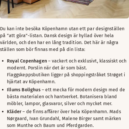
Du kan inte besöka Köpenhamn utan ett par designställen
på ”att göra”-listan. Dansk design är hyllad över hela
världen, och den har en lång tradition. Det här är några
ställen som bör finnas med på din lista:
Royal Copenhagen
– vackert och exklusivt, klassiskt och
modernt. Porslin när det är som bäst.
Flaggskeppsbutiken ligger på shoppingstråket Strøget i
hjärtat av Köpenhamn.
Illums Bolighus
– ett mecka för modern design med de
bästa materialen och hantverket. Botanisera bland
möbler, lampor, glasvaror, silver och mycket mer.
Kläder
– de finns affärer över hela Köpenhamn. Mads
Nørgaard, Ivan Grundahl, Malene Birger samt märken
som Munthe och Baum und Pferdgarden.