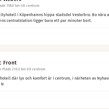
ade 11B
0 km till centrum
 cityhotell i Köpenhamns hippa stadsdel Vesterbro. Bo nära a
s centralstation ligger bara ett par minuter bort.
c Front
 Plads 21
0.5 km till centrum
 hotell där lyx och komfort är i centrum, i närheten av Nyha
 N