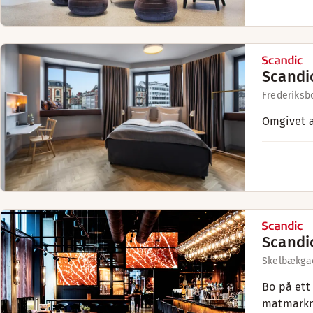
Scandi
Frederiksb
Omgivet a
Scandi
Skelbækga
Bo på ett
matmarkna