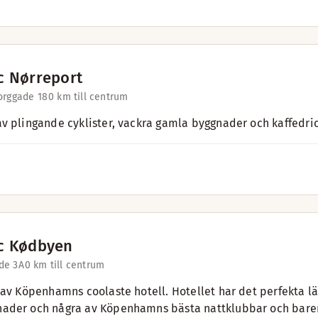
c Nørreport
orggade 18
0 km till centrum
v plingande cyklister, vackra gamla byggnader och kaffedr
c Kødbyen
de 3A
0 km till centrum
 av Köpenhamns coolaste hotell. Hotellet har det perfekta lä
der och några av Köpenhamns bästa nattklubbar och barer. 