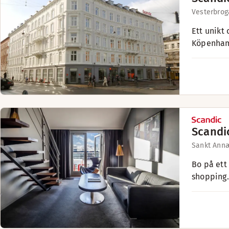
Vesterbrog
Ett unikt
Köpenhamn
Scandi
Sankt Annæ
Bo på ett
shopping.