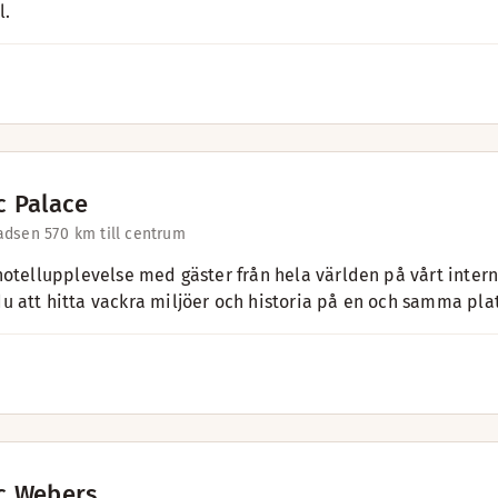
l.
c Palace
adsen 57
0 km till centrum
hotellupplevelse med gäster från hela världen på vårt inter
 att hitta vackra miljöer och historia på en och samma plat
c Webers