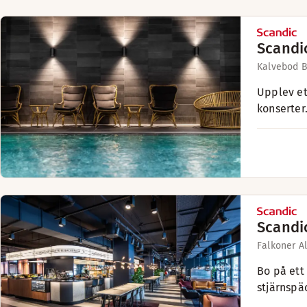
Scandi
Kalvebod B
Upplev et
konserter
Scandi
Falkoner Al
Bo på ett
stjärnspä