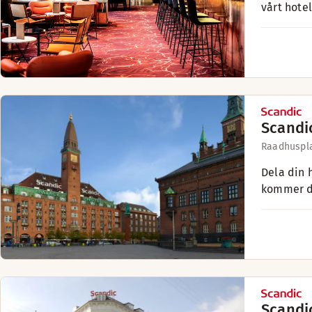
vårt hotel
Scandi
Raadhuspl
Dela din 
kommer du
Scandi