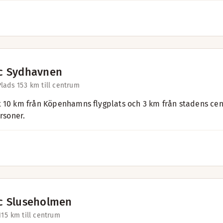
c Sydhavnen
lads 15
3 km till centrum
 10 km från Köpenhamns flygplats och 3 km från stadens ce
ersoner.
c Sluseholmen
11
5 km till centrum