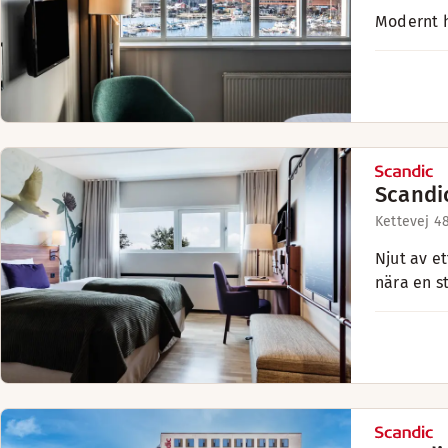
Modernt h
Scandi
Kettevej 4
Njut av e
nära en s