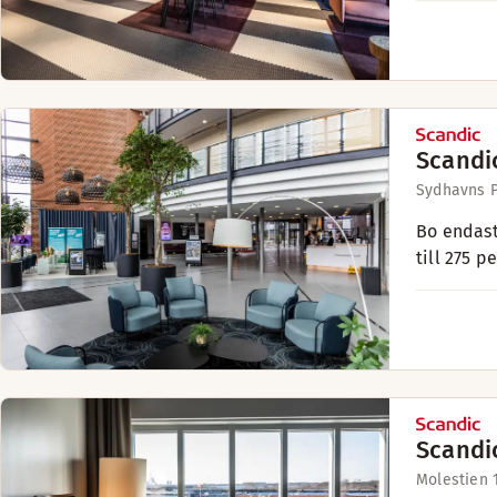
Scandi
Sydhavns P
Bo endast
till 275 p
Scandi
Molestien 