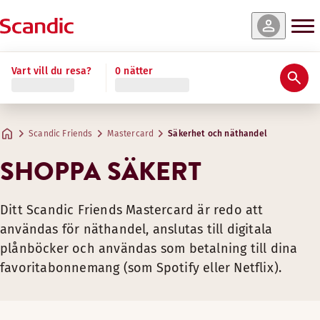
Vart vill du resa?
0 nätter
Tips för att skydda ditt kort
Öppna ditt kort för onlineköp
Se till att ditt mobilnummer är registrerat i Spendwise-app
Förvara ditt kort säkert och var på din vakt, särskilt på
Scandic Friends
Mastercard
Säkerhet och näthandel
Skydda din PIN-kod. Det är din hemliga kod, så förvara d
SHOPPA SÄKERT
Dubbelkolla alltid innan du godkänner ett köp. När du vä
När du får din faktura – kontrollera att belopp och övri
Ditt Scandic Friends Mastercard är redo att
Lämna inte ut kortnummer, koder eller personliga uppgifter
användas för näthandel, anslutas till digitala
Om ditt kort tappas bort eller blir stulet, ring oss på +46 
plånböcker och användas som betalning till dina
favoritabonnemang (som Spotify eller Netflix).