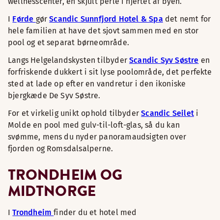
wellnesscenter, en skjult perle i hjertet af byen.
I
Førde
gør
Scandic Sunnfjord Hotel & Spa
det nemt for
hele familien at have det sjovt sammen med en stor
pool og et separat børneområde.
Langs Helgelandskysten tilbyder
Scandic Syv Søstre
en
forfriskende dukkert i sit lyse poolområde, det perfekte
sted at lade op efter en vandretur i den ikoniske
bjergkæde De Syv Søstre.
For et virkelig unikt ophold tilbyder
Scandic Seilet
i
Molde en pool med gulv-til-loft-glas, så du kan
svømme, mens du nyder panoramaudsigten over
fjorden og Romsdalsalperne.
TRONDHEIM OG
MIDTNORGE
I
Trondheim
finder du et hotel med