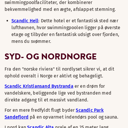
swimmingpoolfaciliteter, der kombinerer
bekvemmelighed med en ægte, afslappet stemning.
Scandic Hell
: Dette hotel er et fantastisk sted nær
lufthavnen, hvor swimmingpoolen ligger på øverste
etage og tilbyder en fantastisk udsigt over fjorden,
mens du svømmer.
SYD- OG NORDNORGE
Fra den "norske riviera" til nordlyset sikrer vi, at dit
ophold overalt i Norge er aktivt og behageligt.
Scandic Kristiansand Bystranda
er en drøm for
vandelskere, beliggende lige ved bystranden med
direkte adgang til et massivt vandland.
For en mere fredfyldt flugt byder
Scandic Park
Sandefjord
på en opvarmet indendørs pool og sauna.
I nord kan
Scandic Alta
prale af en 25 meter lang