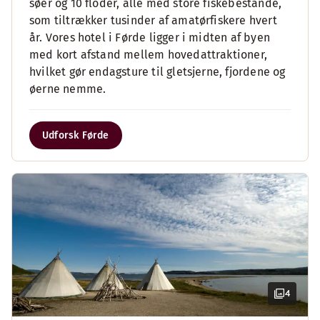
søer og 10 floder, alle med store fiskebestande,
som tiltrækker tusinder af amatørfiskere hvert
år. Vores hotel i Førde ligger i midten af byen
med kort afstand mellem hovedattraktioner,
hvilket gør endagsture til gletsjerne, fjordene og
øerne nemme.
Udforsk Førde
4