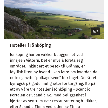
2
Hoteller i Jönköping
Jönköping har en vakker beliggenhet ved
innsjøen Vättern. Det er mye å foreta seg i
området, inkludert et besøk til Gränna, en
idyllisk liten by hvor du kan lære om hvordan de
røde og hvite "polkagrisene" blir laget. Området
byr også på gode muligheter for turgåing. Bo på
ett av våre tre hoteller i Jönköping – Scandic
Portalen og Scandic Go, med beliggenhet i
hjertet av sentrum nær restauranter og butikker,
eller Scandic Elmia ved siden av Elmia