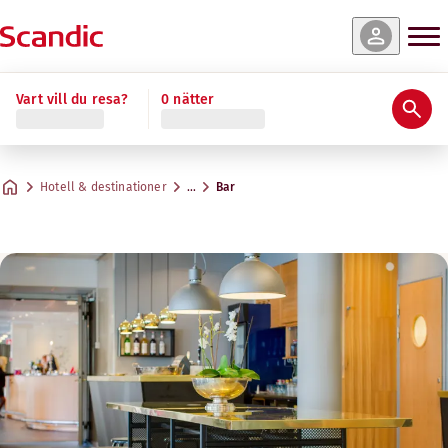
Vart vill du resa?
0 nätter
Hotell & destinationer
…
Bar