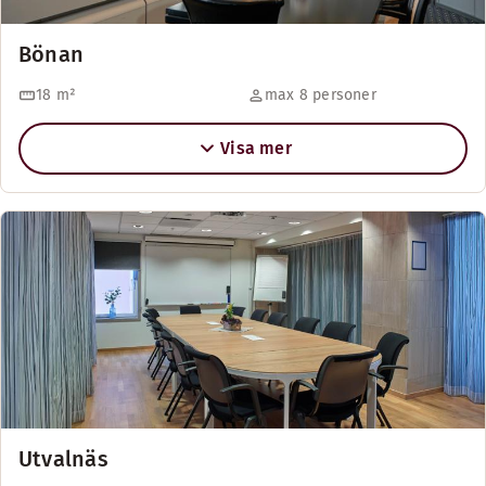
Bönan
18
m²
max 8 personer
Visa mer
Utvalnäs