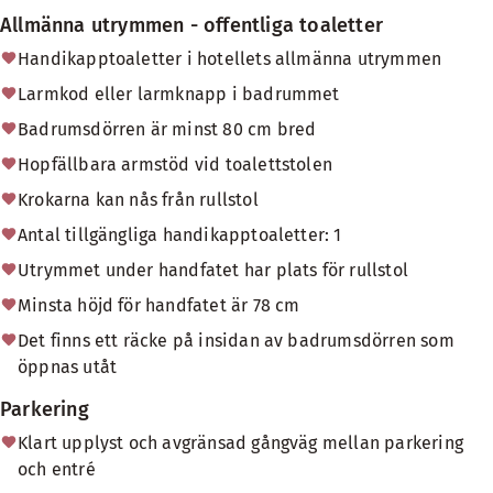
Allmänna utrymmen - offentliga toaletter
Handikapptoaletter i hotellets allmänna utrymmen
Larmkod eller larmknapp i badrummet
Badrumsdörren är minst 80 cm bred
Hopfällbara armstöd vid toalettstolen
Krokarna kan nås från rullstol
Antal tillgängliga handikapptoaletter: 1
Utrymmet under handfatet har plats för rullstol
Minsta höjd för handfatet är 78 cm
Det finns ett räcke på insidan av badrumsdörren som
öppnas utåt
Parkering
Klart upplyst och avgränsad gångväg mellan parkering
och entré