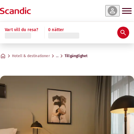
Vart vill du resa?
0 nätter
Hotell & destinationer
…
Tillgänglighet