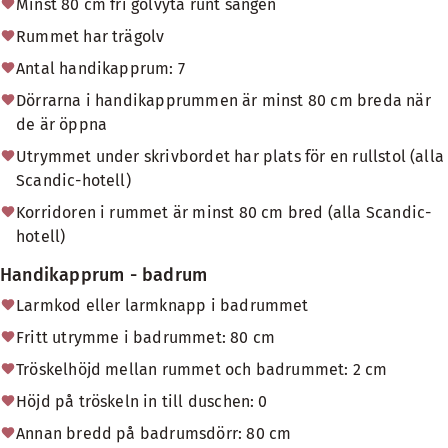
Minst 80 cm fri golvyta runt sängen
Rummet har trägolv
Antal handikapprum: 7
Dörrarna i handikapprummen är minst 80 cm breda när
de är öppna
Utrymmet under skrivbordet har plats för en rullstol (alla
Scandic-hotell)
Korridoren i rummet är minst 80 cm bred (alla Scandic-
hotell)
Handikapprum - badrum
Larmkod eller larmknapp i badrummet
Fritt utrymme i badrummet: 80 cm
Tröskelhöjd mellan rummet och badrummet: 2 cm
Höjd på tröskeln in till duschen: 0
Annan bredd på badrumsdörr: 80 cm