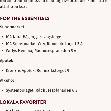
Nattklubbarna till 02. Ta med dig ID-kortet och kom i tid för
att slippa köa.
FOR THE ESSENTIALS
Supermarket
ICA Nära Bågen, Järnvägstorget
ICA Supermarket City, Renmarkstorget 5 A
Willys Hemma, Rådhusesplanaden 5 A
Apotek
Kronans Apotek, Renmarkstorget 9
Alkohol
Systembolaget, Rådhusesplanaden 6 E
LOKALA FAVORITER