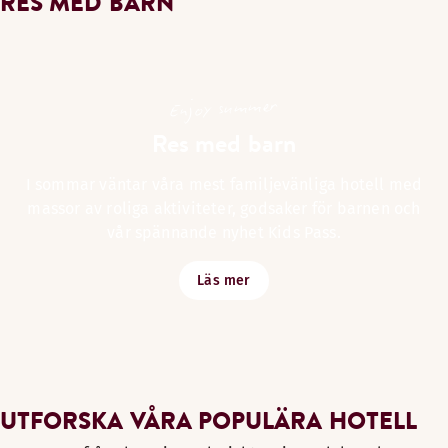
RES MED BARN
Enjoy summer
Res med barn
I sommar väntar våra mest familjevänliga hotell med
massor av roliga aktiviteter, godsaker för barnen och
vår spännande nyhet Kids Pass.
Läs mer
UTFORSKA VÅRA POPULÄRA HOTELL