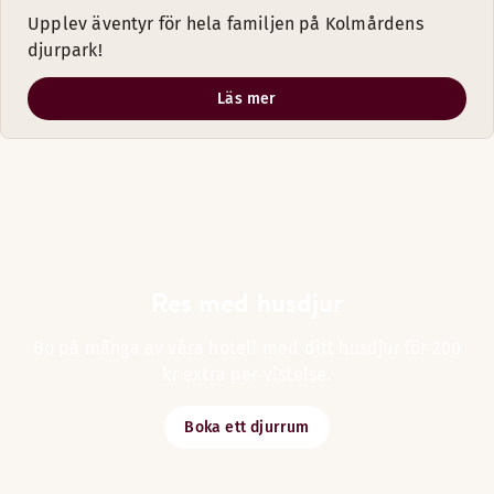
Upplev äventyr för hela familjen på Kolmårdens
djurpark!
Läs mer
Res med husdjur
Bo på många av våra hotell med ditt husdjur för 200
kr extra per vistelse.
Boka ett djurrum