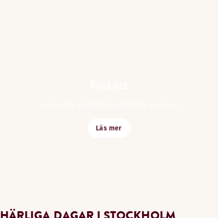
Frukost
Njut av vår goda frukostbuffé i sommar!
Läs mer
HÄRLIGA DAGAR I STOCKHOLM