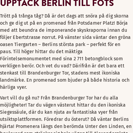
UPPTÄCK BERLIN TILL FOTS
Trött på trånga tåg? Då är det dags att snöra på dig skorna
och ge dig ut på en promenad från Potsdamer Platz! Börja
med att beundra de imponerande skyskraporna innan du
följer Ebertstrasse norrut. På vänster sida väntar den gröna
oasen Tiergarten – Berlins största park – perfekt för en
paus. Till höger hittar du det mäktiga
Förintelsemonumentet med sina 2 711 betongblock som
verkligen berör. Och vet du vad? Därifrån är det bara ett
stenkast till Brandenburger Tor, stadens mest ikoniska
landmärke. En promenad som bjuder på både historia och
härliga vyer.
Vart vill du gå nu? Från Brandenburger Tor har du alla
möjligheter! Tar du vägen västerut hittar du den ikoniska
Siegessäule, där du kan njuta av fantastiska vyer från
utsiktsplattformen. Föredrar du österut? Då väntar Berlins
hjärta! Promenera längs den berömda Unter den Linden, en