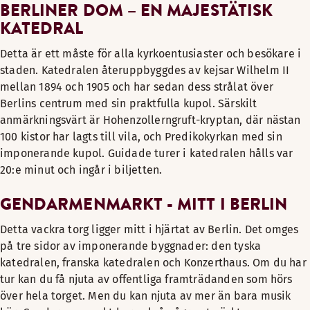
BERLINER DOM – EN MAJESTÄTISK
KATEDRAL
Detta är ett måste för alla kyrkoentusiaster och besökare i
staden. Katedralen återuppbyggdes av kejsar Wilhelm II
mellan 1894 och 1905 och har sedan dess strålat över
Berlins centrum med sin praktfulla kupol. Särskilt
anmärkningsvärt är Hohenzollerngruft-kryptan, där nästan
100 kistor har lagts till vila, och Predikokyrkan med sin
imponerande kupol. Guidade turer i katedralen hålls var
20:e minut och ingår i biljetten.
GENDARMENMARKT - MITT I BERLIN
Detta vackra torg ligger mitt i hjärtat av Berlin. Det omges
på tre sidor av imponerande byggnader: den tyska
katedralen, franska katedralen och Konzerthaus. Om du har
tur kan du få njuta av offentliga framträdanden som hörs
över hela torget. Men du kan njuta av mer än bara musik