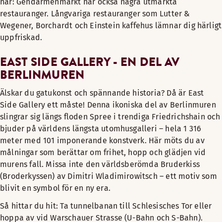
här: Gendarmenmarkt har också några utmärkta
restauranger. Långvariga restauranger som Lutter &
Wegener, Borchardt och Einstein kaffehus lämnar dig härligt
uppfriskad.
EAST SIDE GALLERY - EN DEL AV
BERLINMUREN
Älskar du gatukonst och spännande historia? Då är East
Side Gallery ett måste! Denna ikoniska del av Berlinmuren
slingrar sig längs floden Spree i trendiga Friedrichshain och
bjuder på världens längsta utomhusgalleri – hela 1 316
meter med 101 imponerande konstverk. Här möts du av
målningar som berättar om frihet, hopp och glädjen vid
murens fall. Missa inte den världsberömda Bruderkiss
(Broderkyssen) av Dimitri Wladimirowitsch – ett motiv som
blivit en symbol för en ny era.
Så hittar du hit: Ta tunnelbanan till Schlesisches Tor eller
hoppa av vid Warschauer Strasse (U-Bahn och S-Bahn).