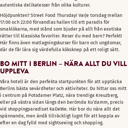
autentiska delikatesser från olika kulturer.
Höjdpunkten? Street Food Thursday! Varje torsdag mellan
17:00 och 22:00 förvandlas hallen till ett paradis för
smaklökarna, med stånd som bjuder på allt från exotiska
rätter till klassiska favoriter. Reser du med barn? Perfekt!
Här finns även matlagningskurser för barn och ungdomar,
där de får lära sig värdefulla köksknep på ett roligt sätt.
BO MITT I BERLIN – NÄRA ALLT DU VILL
UPPLEVA
Våra hotell är den perfekta startpunkten för att upptäcka
Berlins bästa sevärdheter och aktiviteter. Du hittar oss mitt
i centrum på Potsdamer Platz, nära trendiga Kreuzberg,
eller på västra sidan längs den berömda Ku’damm, precis
vid shoppingparadiset KaDeWe. Här bor du nära allt det
spännande, men ändå tillräckligt lugnt för att koppla av
efter en dag fylld med sightseeing och shopping.