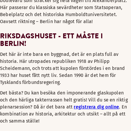
boulevard som sträcker sig hela vägen till Alexanderplatz.
Här passerar du klassiska sevärdheter som Statsoperan,
Bebelplatz och det historiska Humboldtuniversitetet.
Oavsett riktning – Berlin har något för alla!
RIKSDAGSHUSET - ETT MÅSTE I
BERLIN!
Det här är inte bara en byggnad, det är en plats full av
historia. Här utropades republiken 1918 av Philipp
Scheidemann, och trots att kupolen förstördes i en brand
1933 har huset fått nytt liv. Sedan 1990 är det hem för
Tysklands förbundsregering.
Det bästa? Du kan besöka den imponerande glaskupolen
och den härliga takterrassen helt gratis! Vill du se en riktig
plenarsession? Då är det bara att
registrera dig online
. En
kombination av historia, arkitektur och utsikt – allt på ett
och samma ställe!