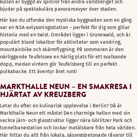
kullen är byggd av spillror från andra världskriget och
bjuder på spektakulära panoramavyer över staden.
Här kan du utforska den mystiska byggnaden som en gång
var en NSA-avlyssningsstation – perfekt för dig som gillar
historia med en twist. Området ligger i Grunewald, och är
populärt bland lokalbor för aktiviteter som vandring,
mountainbike och skärmflygning. På sommaren är den
närliggande Teufelssee en härlig plats för ett svalkande
dopp, medan vintern gör Teufelsberg till en perfekt
pulkabacke. Ett äventyr året runt!
MARKTHALLE NEUN – EN SMAKRESA I
HJÄRTAT AV KREUZBERG
Letar du efter en kulinarisk upplevelse i Berlin? Då är
Markthalle Neun ett måste! Den charmiga hallen med sin
vackra järn- och glasstruktur ligger nära Görlitzer Park och
tunnelbanestation och lockar matälskare från hela världen.
Här hittar du allt från lokala, säsongsbetonade råvaror till