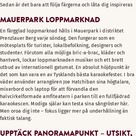
Sedan är det bara att följa färgerna och låta dig inspireras
MAUERPARK LOPPMARKNAD
En färgglad loppmarknad hålls i Mauerpark i distriktet
Prenzlauer Berg varje söndag. Den fungerar som en
mötesplats för turister, lokalbefolkning, designers och
studenter. Förutom alla möjliga bric-a-brac, kläder och
hantverk, lockar loppmarknaden musiker och ett brett
utbud av internationell gatumat. En absolut höjdpunkt är
det som kan vara en av Tysklands bästa karaokefester. I bra
väder använder arrangören Joe Hatchiban sina högtalare,
mixerbord och laptop för att förvandla den
halvcirkelformade amfiteatern i parken till en fullfjädrad
karaokescen. Modiga själar kan testa sina sångröster här.
Men oroa dig inte – fokus ligger mer på underhållning än
faktisk talang.
UPPTÄCK PANORAMAPUNKT – UTSIKT,