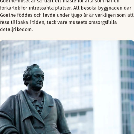
Goethe-huset är så klart ett måste för alla som har en
förkärlek för intressanta platser. Att besöka byggnaden där
Goethe föddes och levde under tjugo år är verkligen som att
resa tillbaka i tiden, tack vare museets omsorgsfulla
detaljrikedom.