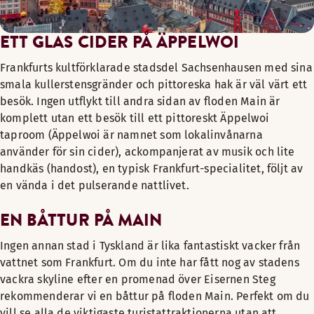
ETT GLAS CIDER PÅ ÄPPELWOI
Frankfurts kultförklarade stadsdel Sachsenhausen med sina
smala kullerstensgränder och pittoreska hak är väl värt ett
besök. Ingen utflykt till andra sidan av floden Main är
komplett utan ett besök till ett pittoreskt Äppelwoi
taproom (Äppelwoi är namnet som lokalinvånarna
använder för sin cider), ackompanjerat av musik och lite
handkäs (handost), en typisk Frankfurt-specialitet, följt av
en vända i det pulserande nattlivet.
EN BÅTTUR PÅ MAIN
Ingen annan stad i Tyskland är lika fantastiskt vacker från
vattnet som Frankfurt. Om du inte har fått nog av stadens
vackra skyline efter en promenad över Eisernen Steg
rekommenderar vi en båttur på floden Main. Perfekt om du
vill se alla de viktigaste turistattraktionerna utan att