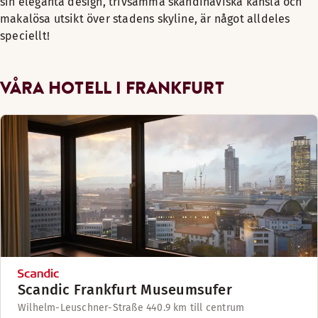
sin eleganta design, trivsamma skandinaviska känsla och
makalösa utsikt över stadens skyline, är något alldeles
speciellt!
VÅRA HOTELL I FRANKFURT
Scandic Frankfurt Museumsufer
Wilhelm-Leuschner-Straße 44
0.9 km till centrum