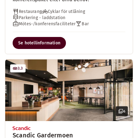
Restaurang
Cyklar för utlåning
Parkering - laddstation
Mötes-/konferensfaciliteter
Bar
Se hotellinformation
3.3
6
Scandic Gardermoen