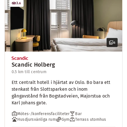
3.6
6
Scandic Holberg
0.5 km till centrum
Ett centralt hotell i hjärtat av Oslo. Bo bara ett
stenkast från Slottsparken och inom
gångavstånd från Bogstadveien, Majorstua och
Karl Johans gate.
Mötes-/konferensfaciliteter
Bar
Husdjursvänliga rum
Gym
Terrass utomhus