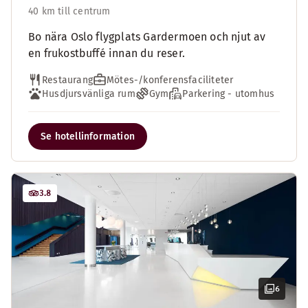
40 km till centrum
Bo nära Oslo flygplats Gardermoen och njut av
en frukostbuffé innan du reser.
Restaurang
Mötes-/konferensfaciliteter
Husdjursvänliga rum
Gym
Parkering - utomhus
Se hotellinformation
3.8
6