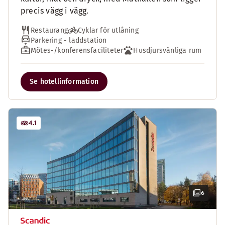
precis vägg i vägg.
Restaurang
Cyklar för utlåning
Parkering - laddstation
Mötes-/konferensfaciliteter
Husdjursvänliga rum
Se hotellinformation
4.1
6