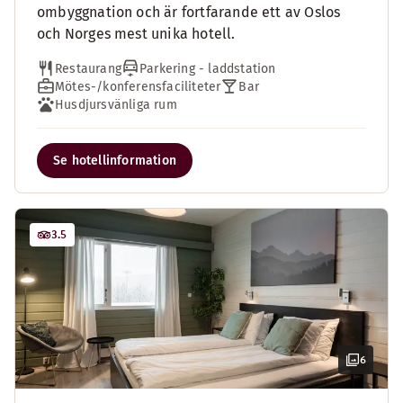
ombyggnation och är fortfarande ett av Oslos
och Norges mest unika hotell.
Restaurang
Parkering - laddstation
Mötes-/konferensfaciliteter
Bar
Husdjursvänliga rum
Se hotellinformation
3.5
6