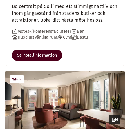
Bo centralt på Solli med ett stimmigt nattliv och
inom gångavstånd från stadens butiker och
attraktioner. Boka ditt nästa möte hos oss.
Mötes-/konferensfaciliteter
Bar
Husdjursvänliga rum
Gym
Bastu
Se hotellinformation
3.8
6