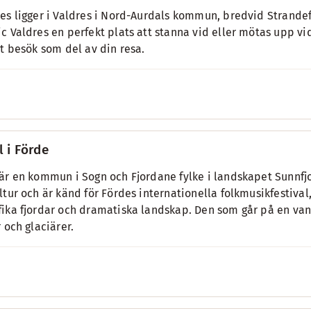
es ligger i Valdres i Nord-Aurdals kommun, bredvid Strandef
c Valdres en perfekt plats att stanna vid eller mötas upp vi
tt besök som del av din resa.
l i Förde
är en kommun i Sogn och Fjordane fylke i landskapet Sunnfjo
ltur och är känd för Fördes internationella folkmusikfestiva
ika fjordar och dramatiska landskap. Den som går på en vand
r och glaciärer.