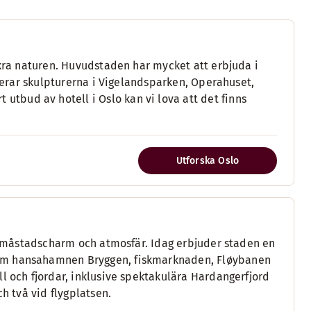
ckra naturen. Huvudstaden har mycket att erbjuda i
uderar skulpturerna i Vigelandsparken, Operahuset,
bud av hotell i Oslo kan vi lova att det finns
Utforska Oslo
n småstadscharm och atmosfär. Idag erbjuder staden en
som hansahamnen Bryggen, fiskmarknaden, Fløybanen
l och fjordar, inklusive spektakulära Hardangerfjord
h två vid flygplatsen.