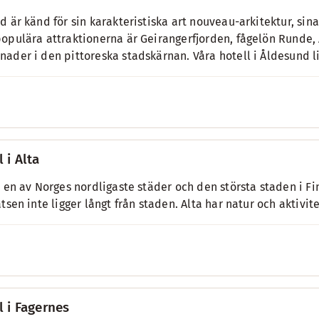
d är känd för sin karakteristiska art nouveau-arkitektur, si
opulära attraktionerna är Geirangerfjorden, fågelön Runde
ader i den pittoreska stadskärnan. Våra hotell i Åldesund li
 i Alta
r en av Norges nordligaste städer och den största staden i Fin
atsen inte ligger långt från staden. Alta har natur och aktivite
l i Fagernes