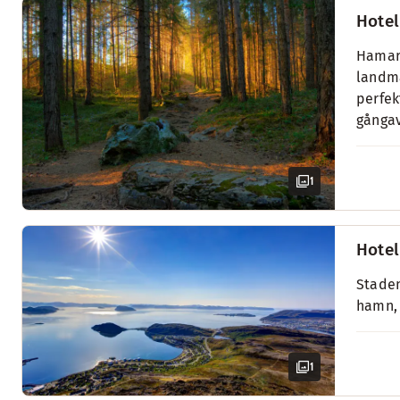
Hotel
Hamar 
landmä
perfek
gångav
1
Hotel
Staden
hamn, 
1