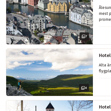
Ålesun
mest p
promen
7
Hotell
Alta ä
flygpl
4
Hotel