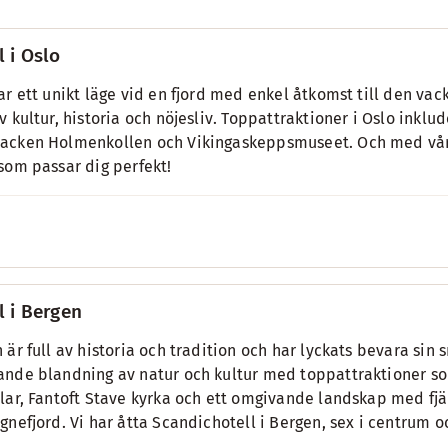
l i Oslo
ar ett unikt läge vid en fjord med enkel åtkomst till den va
v kultur, historia och nöjesliv. Toppattraktioner i Oslo inkl
cken Holmenkollen och Vikingaskeppsmuseet. Och med vårt ut
som passar dig perfekt!
l i Bergen
 är full av historia och tradition och har lyckats bevara si
nde blandning av natur och kultur med toppattraktioner 
lar, Fantoft Stave kyrka och ett omgivande landskap med fjäl
gnefjord. Vi har åtta Scandichotell i Bergen, sex i centrum oc