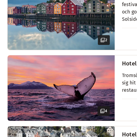
festiv
och go
Solsid
2
Hotel
Tromsö
sig hi
restau
4
Hotel