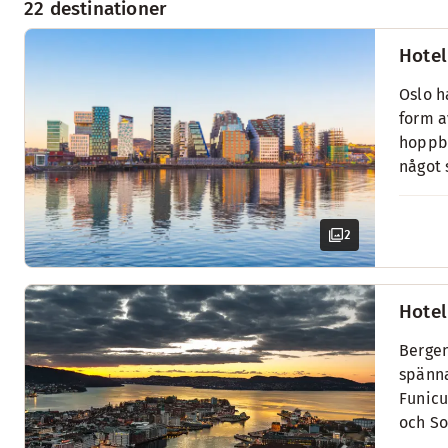
22 destinationer
Hotel
Oslo h
form a
hoppba
något 
2
Hotel
Bergen
spänna
Funicu
och So