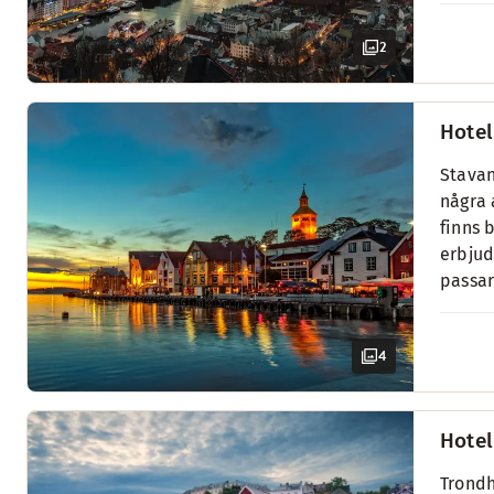
2
Hotel
Stavan
några 
finns 
erbjud
passar
4
Hotel
Trondh