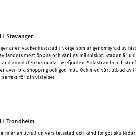
l i Stavanger
ger är en vacker kuststad i Norge som är genomsyrad av hist
av landets mest öppna och vänliga människor. Staden är unik
bland annat den berömda Lysefjorden, Solastranda och sten
er även bra shopping och god mat. Och med vårt utbud av hot
 perfekt för din vistelse!
l i Trondheim
eim är en livfull universitetsstad och känd för gotiska Nida