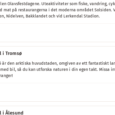
alen Olavsfestdagene. Uteaktiviteter som fiske, vandring, cy
d mat på restaurangerna i det moderna området Solsiden. Vår
en, Nidelven, Bakklandet och vid Lerkendal Stadion.
l i Tromsø
 är den arktiska huvudstaden, omgiven av ett fantastiskt lan
t med bil, så du kan utforska naturen i din egen takt. Missa 
ranger!
l i Ålesund