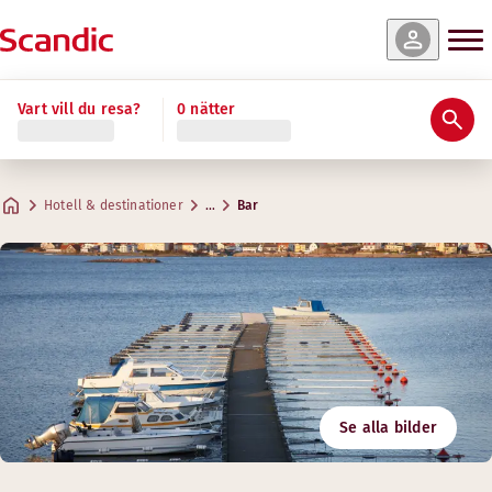
Vart vill du resa?
0 nätter
Hotell & destinationer
…
Bar
Se alla bilder