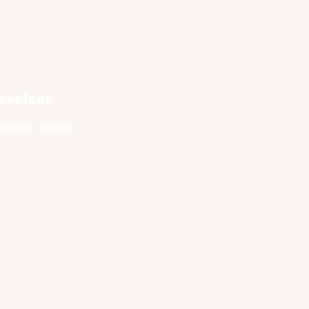
evelser
overade hotell!