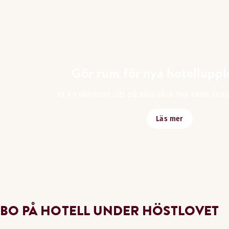
Gör rum för nya hotelluppl
Ta en närmare titt på alla våra nya samt ren
Läs mer
BO PÅ HOTELL UNDER HÖSTLOVET